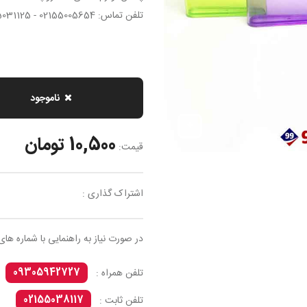
تلفن تماس: 02155005654 - 02155031125
ناموجود
10,500 تومان
قیمت:
اشتراک گذاری :
در صورت نیاز به راهنمایی با شماره های
09305942727
تلفن همراه :
02155038117
تلفن ثابت :