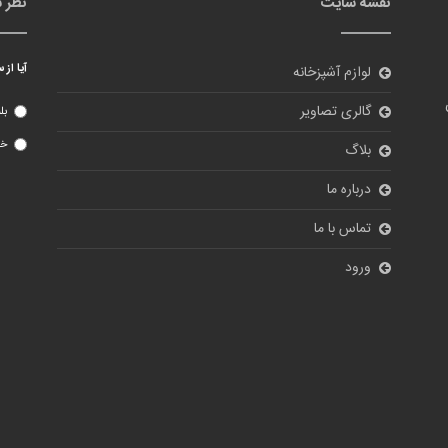
نقشه سایت
نظر 
آیا از
لوازم آشپزخانه
گالری تصاویر
بل
خی
بلاگ
درباره ما
تماس با ما
ورود