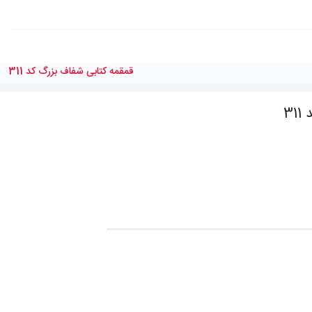
قمقمه كتابی شفاف بزرگ کد 311
3