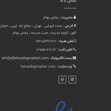
تماس با ما
مدیریت :
پخش بهنام
آدرس :
عمده فروشی : تهران ، صالح اباد غربی ، خیابان
کلهر ، کوچه مدرسه ، جنب مدرسه ، پخش بهنام
تلفن همراه :
09305942727
تلفن ثابت :
02155038117
پست الکترونیک :
info[at]tehranbigmarket.com
وب سایت :
tehranbigmarket.com