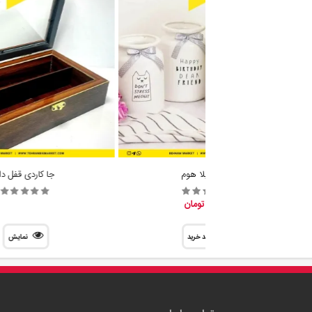
گلدان ایلا هوم
جا کاردی قفل دا
88,700 تومان
سبد خرید
نمایش