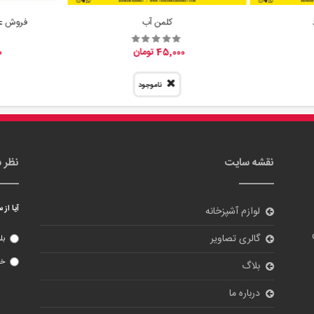
کلمن آب
فروش عم
45,000 تومان
0
ناموجود
نقشه سایت
نظر 
آیا از
لوازم آشپزخانه
گالری تصاویر
بل
خی
بلاگ
درباره ما