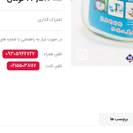
اشتراک گذاری :
در صورت نیاز به راهنمایی با شماره های
09305942727
تلفن همراه :
02155038117
تلفن ثابت :
برچسب ها