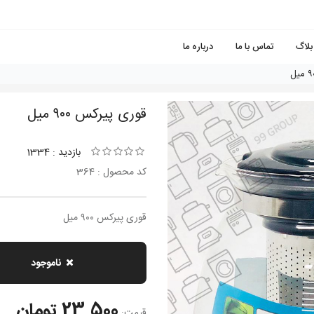
بلاگ
تماس با ما
درباره ما
قورى پيركس ٩٠٠ ميل
بازدید : 1334
کد محصول : 364
قورى پيركس ٩٠٠ ميل
ناموجود
23,500 تومان
قیمت: