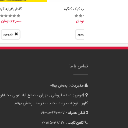
فروش عمده قالب کیک کنگره
گلدان٣پايه گرد
31,800 تومان
66,000 تومان
ناموجود
ناموجود
تماس با ما
مدیریت :
پخش بهنام
آدرس :
عمده فروشی : تهران ، صالح اباد غربی ، خیابان
کلهر ، کوچه مدرسه ، جنب مدرسه ، پخش بهنام
تلفن همراه :
09305942727
تلفن ثابت :
02155038117