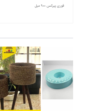
قورى پيركس ٩٠٠ ميل