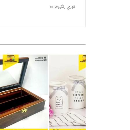
قوري رنگیnew