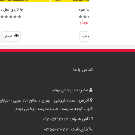
گلدان ایلا هوم
جا کاردی قفل دا
88,700 تومان
سبد خرید
نمایش
تماس با ما
مدیریت :
پخش بهنام
آدرس :
عمده فروشی : تهران ، صالح اباد غربی ، خیابان
کلهر ، کوچه مدرسه ، جنب مدرسه ، پخش بهنام
تلفن همراه :
09305942727
تلفن ثابت :
02155038117