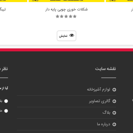
ر
شکلات خوری چوبی پایه دار
تیبگ 4 خانه 
نمایش
نقشه سایت
نظر 
آیا از
لوازم آشپزخانه
گالری تصاویر
بل
خی
بلاگ
درباره ما