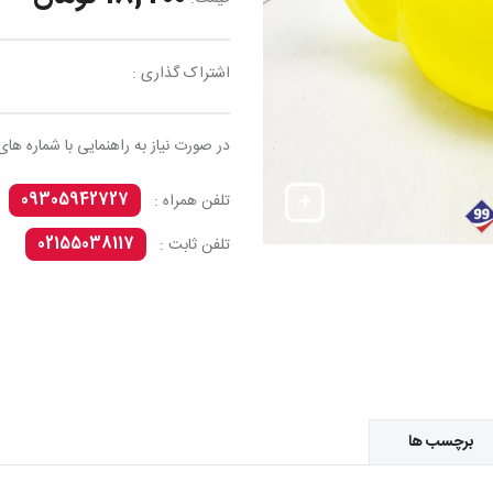
اشتراک گذاری :
در صورت نیاز به راهنمایی با شماره های
09305942727
تلفن همراه :
02155038117
تلفن ثابت :
برچسب ها