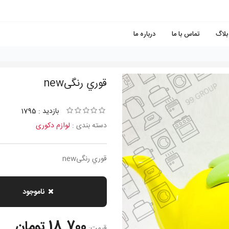
بلاگ
تماس با ما
درباره ما
قوري رنگیnew
بازدید : 1795
دسته بندی :
لوازم دکوری
قوري رنگیnew
ناموجود
18,700 تومان
قیمت: