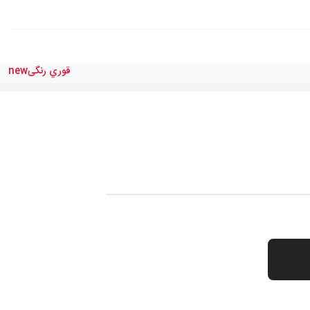
قوري رنگیnew