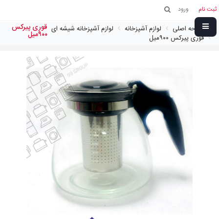
ثبت نام
ورود
قوری پيركس
صفحه اصلی
لوازم آشپزخانه
لوازم آشپزخانه شیشه ای
٩٠٠ميل
قوری پيركس ٩٠٠ميل