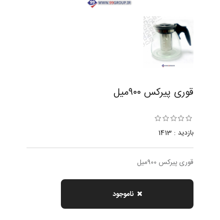
قوری پيركس ٩٠٠ميل
بازدید : 1413
قوری پيركس ٩٠٠ميل
ناموجود