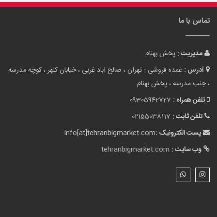
تماس با ما
مدیریت :
پخش بهنام
آدرس :
عمده فروشی : تهران ، صالح اباد غربی ، خیابان کلهر ، کوچه مدرسه
، جنب مدرسه ، پخش بهنام
تلفن همراه :
09305942727
تلفن ثابت :
02155038117
پست الکترونیک :
info[at]tehranbigmarket.com
وب سایت :
tehranbigmarket.com