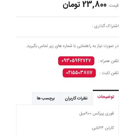
23,800 تومان
قیمت:
اشتراک گذاری :
در صورت نیاز به راهنمایی با شماره های زیر تماس بگیرید.
09305942727
تلفن همراه :
02155038117
تلفن ثابت :
توضیحات
نظرات کاربران
برچسب ها
قوری پيركس ٩٠٠ميل
کارتن ٢٤تایی