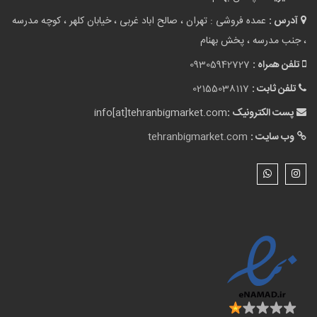
آدرس :
عمده فروشی : تهران ، صالح اباد غربی ، خیابان کلهر ، کوچه مدرسه
، جنب مدرسه ، پخش بهنام
تلفن همراه :
09305942727
تلفن ثابت :
02155038117
پست الکترونیک :
info[at]tehranbigmarket.com
وب سایت :
tehranbigmarket.com