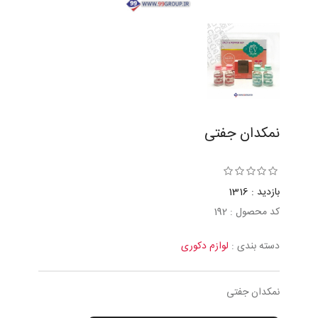
نمكدان جفتى
بازدید : 1316
کد محصول : 192
دسته بندی :
لوازم دکوری
نمكدان جفتى