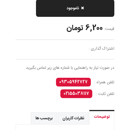
ناموجود
6,200 تومان
قیمت:
اشتراک گذاری :
در صورت نیاز به راهنمایی با شماره های زیر تماس بگیرید.
09305942727
تلفن همراه :
02155038117
تلفن ثابت :
توضیحات
نظرات کاربران
برچسب ها