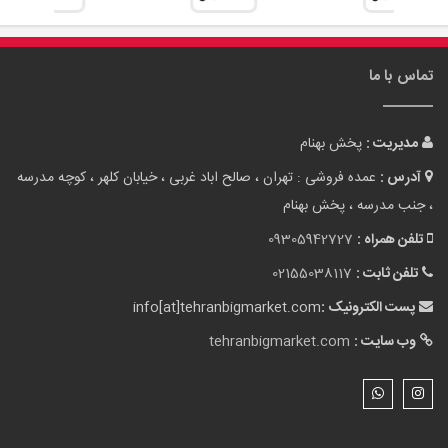
تماس با ما
مدیریت :
پخش بهنام
آدرس :
عمده فروشی : تهران ، صالح اباد غربی ، خیابان کلهر ، کوچه مدرسه
، جنب مدرسه ، پخش بهنام
تلفن همراه :
09305942727
تلفن ثابت :
02155038117
پست الکترونیک :
info[at]tehranbigmarket.com
وب سایت :
tehranbigmarket.com