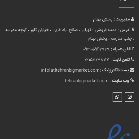
مدیریت :
پخش بهنام
آدرس :
عمده فروشی : تهران ، صالح اباد غربی ، خیابان کلهر ، کوچه مدرسه
، جنب مدرسه ، پخش بهنام
تلفن همراه :
09305942727
تلفن ثابت :
02155038117
پست الکترونیک :
info[at]tehranbigmarket.com
وب سایت :
tehranbigmarket.com