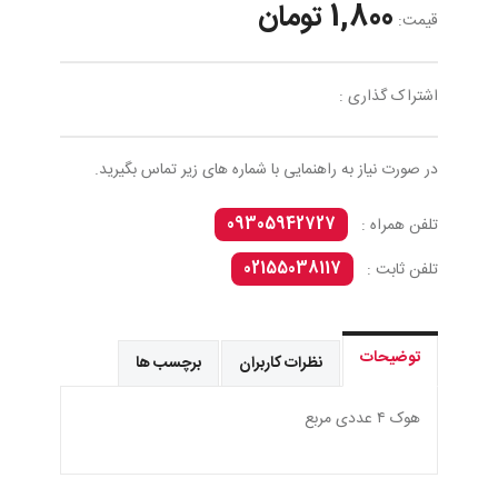
1,800 تومان
قیمت:
اشتراک گذاری :
در صورت نیاز به راهنمایی با شماره های زیر تماس بگیرید.
09305942727
تلفن همراه :
02155038117
تلفن ثابت :
توضیحات
نظرات کاربران
برچسب ها
هوک ٤ عددى مربع