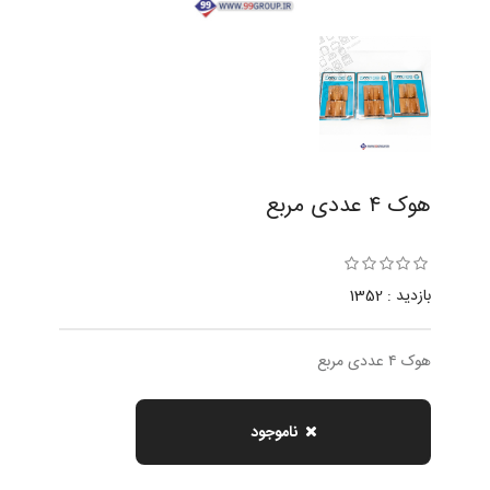
هوک ٤ عددى مربع
بازدید : 1352
هوک ٤ عددى مربع
ناموجود