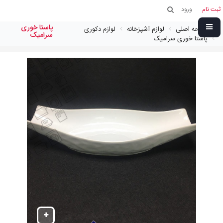
ثبت نام
ورود
پاستا خوری
صفحه اصلی
لوازم آشپزخانه
لوازم دکوری
سراميک
پاستا خوری سراميک