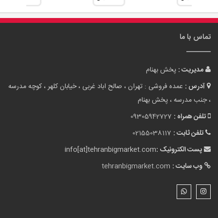
تماس با ما
مدیریت :
پخش بهنام
آدرس :
عمده فروشی : تهران ، صالح اباد غربی ، خیابان کلهر ، کوچه مدرسه
، جنب مدرسه ، پخش بهنام
تلفن همراه :
09305942727
تلفن ثابت :
02155038117
پست الکترونیک :
info[at]tehranbigmarket.com
وب سایت :
tehranbigmarket.com