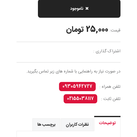
ناموجود
25,000 تومان
قیمت:
اشتراک گذاری :
در صورت نیاز به راهنمایی با شماره های زیر تماس بگیرید.
09305942727
تلفن همراه :
02155038117
تلفن ثابت :
توضیحات
نظرات کاربران
برچسب ها