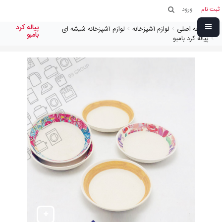
ثبت نام
ورود
پياله كرد
صفحه اصلی
لوازم آشپزخانه
لوازم آشپزخانه شیشه ای
بامبو
پياله كرد بامبو