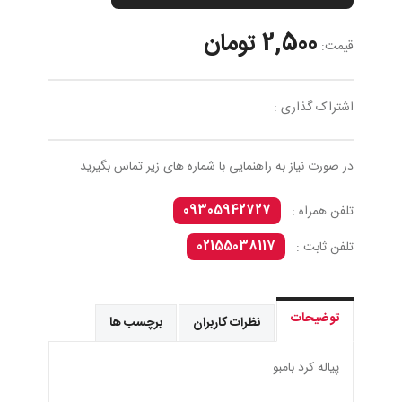
2,500 تومان
قیمت:
اشتراک گذاری :
در صورت نیاز به راهنمایی با شماره های زیر تماس بگیرید.
09305942727
تلفن همراه :
02155038117
تلفن ثابت :
توضیحات
نظرات کاربران
برچسب ها
پياله كرد بامبو