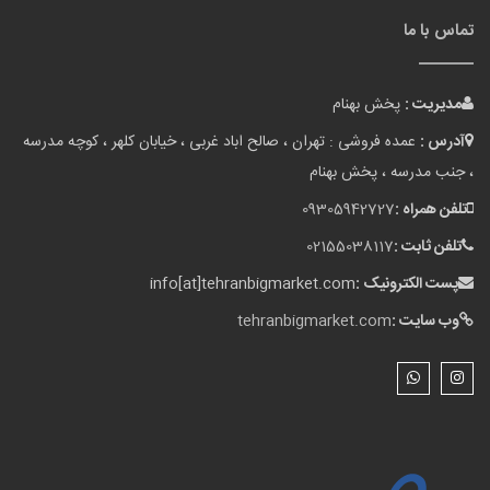
تماس با ما
مدیریت :
پخش بهنام
آدرس :
عمده فروشی : تهران ، صالح اباد غربی ، خیابان کلهر ، کوچه مدرسه
، جنب مدرسه ، پخش بهنام
تلفن همراه :
09305942727
تلفن ثابت :
02155038117
پست الکترونیک :
info[at]tehranbigmarket.com
وب سایت :
tehranbigmarket.com