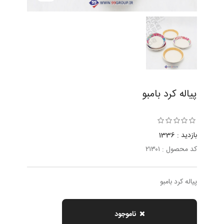
پياله كرد بامبو
بازدید : 1336
کد محصول : ٢١٣٠١
پياله كرد بامبو
ناموجود