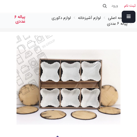
ثبت نام
ورود
پياله ٦
صفحه اصلی
لوازم آشپزخانه
لوازم دکوری
عددى
پياله ٦ عددى