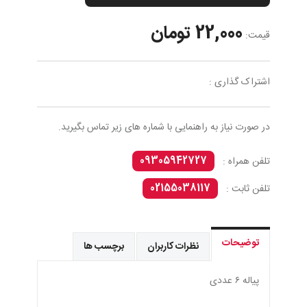
22,000 تومان
قیمت:
اشتراک گذاری :
در صورت نیاز به راهنمایی با شماره های زیر تماس بگیرید.
09305942727
تلفن همراه :
02155038117
تلفن ثابت :
توضیحات
نظرات کاربران
برچسب ها
پياله ٦ عددى