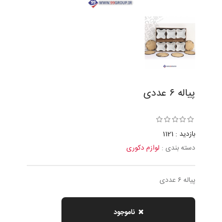
پياله ٦ عددى
بازدید : 1121
دسته بندی :
لوازم دکوری
پياله ٦ عددى
ناموجود