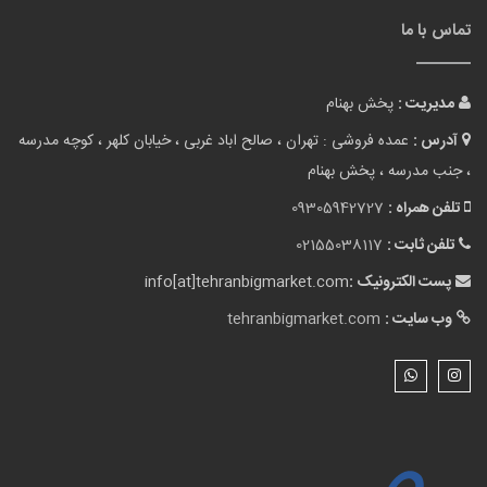
تماس با ما
مدیریت :
پخش بهنام
آدرس :
عمده فروشی : تهران ، صالح اباد غربی ، خیابان کلهر ، کوچه مدرسه
، جنب مدرسه ، پخش بهنام
تلفن همراه :
09305942727
تلفن ثابت :
02155038117
پست الکترونیک :
info[at]tehranbigmarket.com
وب سایت :
tehranbigmarket.com