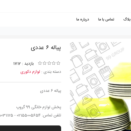
بلاگ
تماس با ما
درباره ما
پياله ٦ عددی
بازدید : 1712
دسته بندی :
لوازم دکوری
پياله ٦ عددی
پخش لوازم خانگی 99 گروپ
تلفن تماس: 02155005654 - 02155031125