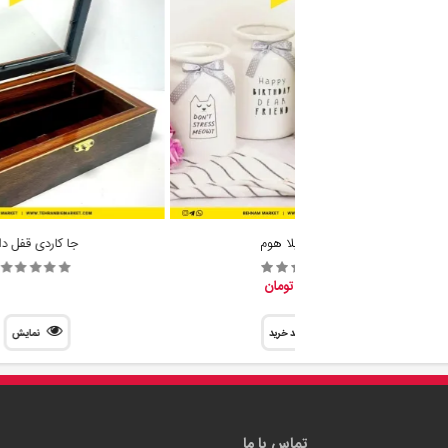
گلدان ایلا هوم
جا کاردی قفل دا
88,700 تومان
سبد خرید
نمایش
تماس با ما