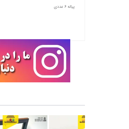
پياله ٦ عددی