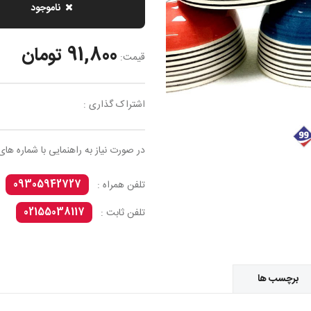
ناموجود
91,800 تومان
قیمت:
اشتراک گذاری :
در صورت نیاز به راهنمایی با شماره های
09305942727
تلفن همراه :
02155038117
تلفن ثابت :
برچسب ها