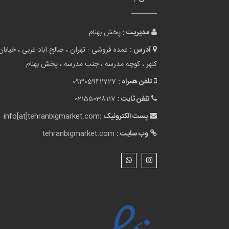
مدیریت :
پخش بهنام
آدرس :
عمده فروشی : تهران ، صالح اباد غربی ، خیابان
کلهر ، کوچه مدرسه ، جنب مدرسه ، پخش بهنام
تلفن همراه :
09305942727
تلفن ثابت :
02155038117
پست الکترونیک :
info[at]tehranbigmarket.com
وب سایت :
tehranbigmarket.com