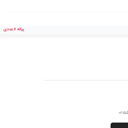
پياله ٦ عددی