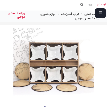
ثبت نام
ورود
پياله ٦ عددی
صفحه اصلی
لوازم آشپزخانه
لوازم دکوری
موجی
پياله ٦ عددی موجی