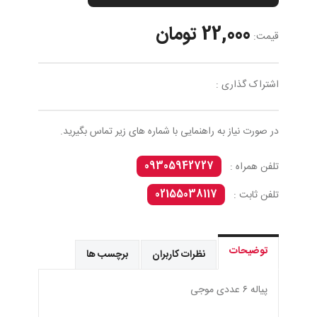
22,000 تومان
قیمت:
اشتراک گذاری :
در صورت نیاز به راهنمایی با شماره های زیر تماس بگیرید.
09305942727
تلفن همراه :
02155038117
تلفن ثابت :
توضیحات
نظرات کاربران
برچسب ها
پياله ٦ عددی موجی