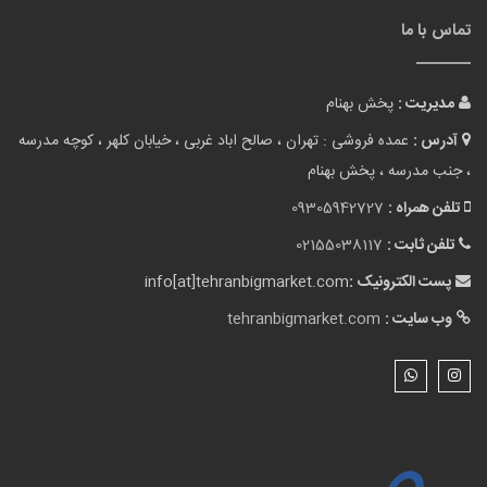
تماس با ما
مدیریت :
پخش بهنام
آدرس :
عمده فروشی : تهران ، صالح اباد غربی ، خیابان کلهر ، کوچه مدرسه
، جنب مدرسه ، پخش بهنام
تلفن همراه :
09305942727
تلفن ثابت :
02155038117
پست الکترونیک :
info[at]tehranbigmarket.com
وب سایت :
tehranbigmarket.com