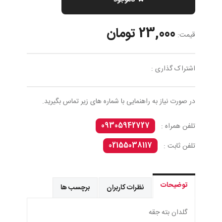
ناموجود
23,000 تومان
قیمت:
اشتراک گذاری :
در صورت نیاز به راهنمایی با شماره های زیر تماس بگیرید.
09305942727
تلفن همراه :
02155038117
تلفن ثابت :
توضیحات
نظرات کاربران
برچسب ها
گلدان بته جقه