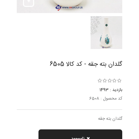
گلدان بته جقه - کد کالا 6505
بازدید : 1493
کد محصول : 6508
گلدان بته جقه