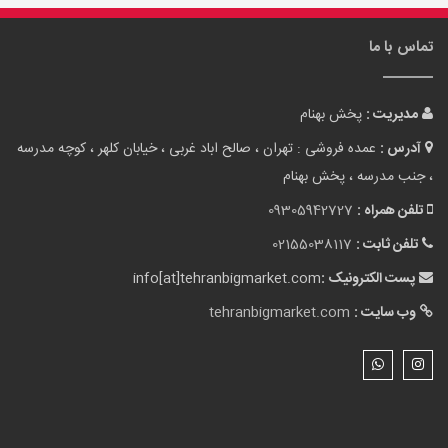
تماس با ما
مدیریت :
پخش بهنام
آدرس :
عمده فروشی : تهران ، صالح اباد غربی ، خیابان کلهر ، کوچه مدرسه
، جنب مدرسه ، پخش بهنام
تلفن همراه :
09305942727
تلفن ثابت :
02155038117
پست الکترونیک :
info[at]tehranbigmarket.com
وب سایت :
tehranbigmarket.com