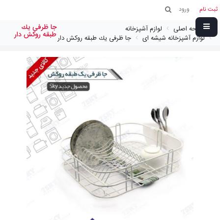
ثبت نام
ورود
جا ظرفی يك
صفحه اصلی
لوازم آشپزخانه
طبقه روكش دار
لوازم آشپزخانه شیشه ای
جا ظرفی يك طبقه روكش دار