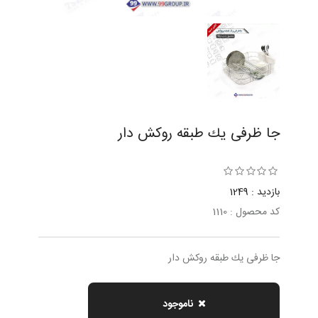
جا ظرفی يك طبقه روكش دار
بازدید : 1249
کد محصول : 1110
جا ظرفی يك طبقه روكش دار
ناموجود