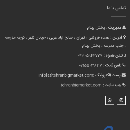
تماس با ما
مدیریت :
پخش بهنام
آدرس :
عمده فروشی : تهران ، صالح اباد غربی ، خیابان کلهر ، کوچه مدرسه
، جنب مدرسه ، پخش بهنام
تلفن همراه :
09305942727
تلفن ثابت :
02155038117
پست الکترونیک :
info[at]tehranbigmarket.com
وب سایت :
tehranbigmarket.com