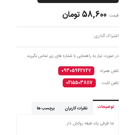
58,600 تومان
قیمت:
اشتراک گذاری :
در صورت نیاز به راهنمایی با شماره های زیر تماس بگیرید.
09305942727
تلفن همراه :
02155038117
تلفن ثابت :
توضیحات
نظرات کاربران
برچسب ها
جا ظرفی يك طبقه روكش دار