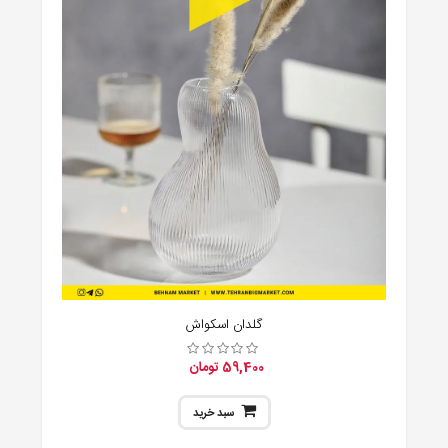
گلدان اسکواش
59,400 تومان
سبد خرید