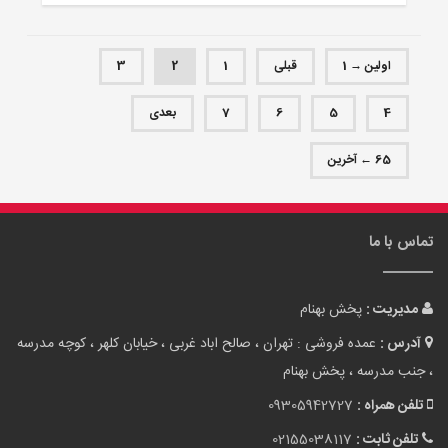
اولین → 1
قبلی
1
2
3
4
5
6
7
بعدی
65 ← آخرین
تماس با ما
مدیریت :
پخش بهنام
آدرس :
عمده فروشی : تهران ، صالح اباد غربی ، خیابان کلهر ، کوچه مدرسه
، جنب مدرسه ، پخش بهنام
تلفن همراه :
09305942727
تلفن ثابت :
02155038117