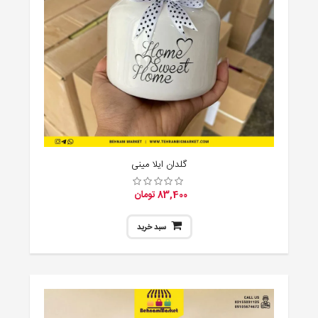
گلدان ایلا مینی
83,400 تومان
سبد خرید