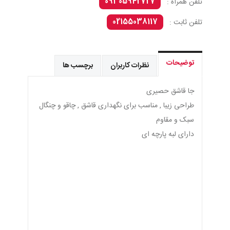
09305942727
تلفن همراه :
02155038117
تلفن ثابت :
توضیحات
نظرات کاربران
برچسب ها
جا قاشق حصیری
طراحی زیبا , مناسب برای نگهداری قاشق , چاقو و چنگال
سبک و مقاوم
دارای لبه پارچه ای