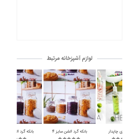
آبلیموخوری چاپدار
بانکه گرد الشن سایز 4
بانکه گرد الشن سایز 3
15,200 تومان
23,000 تومان
24,000 تومان
سبد خرید
سبد خرید
سبد خرید
تماس با ما
مدیریت :
پخش بهنام
آدرس :
عمده فروشی : تهران ، صالح اباد غربی ، خیابان کلهر ، کوچه مدرسه
، جنب مدرسه ، پخش بهنام
تلفن همراه :
09305942727
تلفن ثابت :
02155038117
پست الکترونیک :
info[at]tehranbigmarket.com