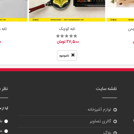
تابه کوچک
تابه دو
27,500 تومان
00
ناموجود
نقشه سایت
نظر 
آیا از
لوازم آشپزخانه
گالری تصاویر
بل
خی
بلاگ