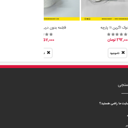
ک اگرین ۱۱ پارچه
قابلمه بدون درب آجری سرامیک
292,0 تومان
57,000 تومان
ناموجود
ناموجود
سنجی
 سایت ما راضی هستید؟
ه
ر