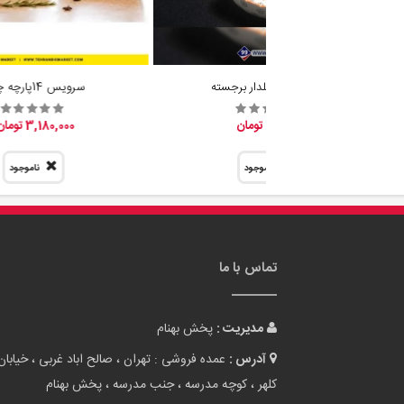
تابه 4 تيكه گلدار برجسته
سرویس 14پارچه چدن
129,600 تومان
3,180,000 تومان
ناموجود
ناموجود
تماس با ما
مدیریت :
پخش بهنام
آدرس :
عمده فروشی : تهران ، صالح اباد غربی ، خیابان
کلهر ، کوچه مدرسه ، جنب مدرسه ، پخش بهنام