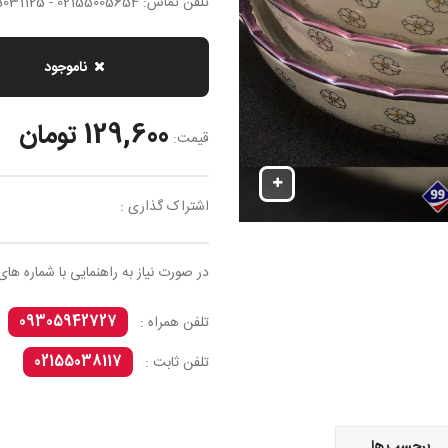
تلفن تماس: 02155005654 - 02155031125
ناموجود
129,600 تومان
قیمت:
اشتراک گذاری :
در صورت نیاز به راهنمایی با شماره های
09305942727
تلفن همراه :
02155038117
تلفن ثابت :
برچسب ها