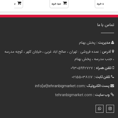
سبد خرید
سبد خرید
سبد خرید
تماس با ما
مدیریت :
پخش بهنام
آدرس :
عمده فروشی : تهران ، صالح اباد غربی ، خیابان کلهر ، کوچه مدرسه
، جنب مدرسه ، پخش بهنام
تلفن همراه :
09305942727
تلفن ثابت :
02155038117
پست الکترونیک :
info[at]tehranbigmarket.com
وب سایت :
tehranbigmarket.com