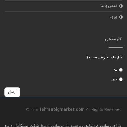
تماس با ما
ورود
نظر سنجی
آیا از سایت ما راضی هستید؟
بله
خیر
ارسال
© 2018
tehranbigmarket.com
All Rights Reserved.
طراحی سایت فروشگاهی
و بهینه سازی سایت توسط
شرکت پیشگامان دامنه