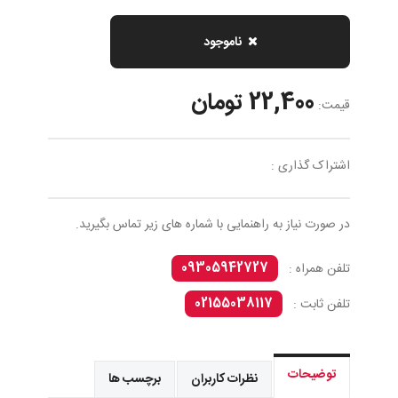
ناموجود
22,400 تومان
قیمت:
اشتراک گذاری :
در صورت نیاز به راهنمایی با شماره های زیر تماس بگیرید.
09305942727
تلفن همراه :
02155038117
تلفن ثابت :
توضیحات
نظرات کاربران
برچسب ها