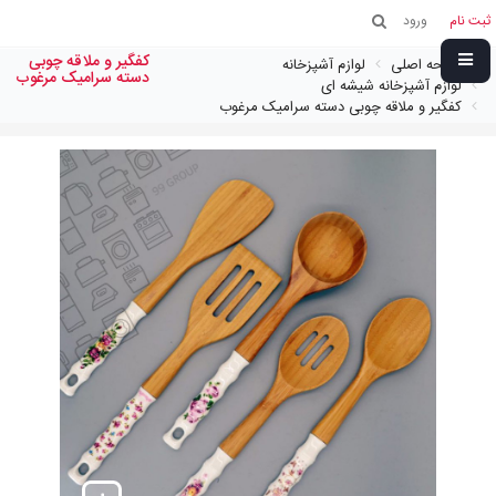
ثبت نام
ورود
كفگير و ملاقه چوبی
صفحه اصلی
لوازم آشپزخانه
دسته سراميک مرغوب
لوازم آشپزخانه شیشه ای
كفگير و ملاقه چوبی دسته سراميک مرغوب