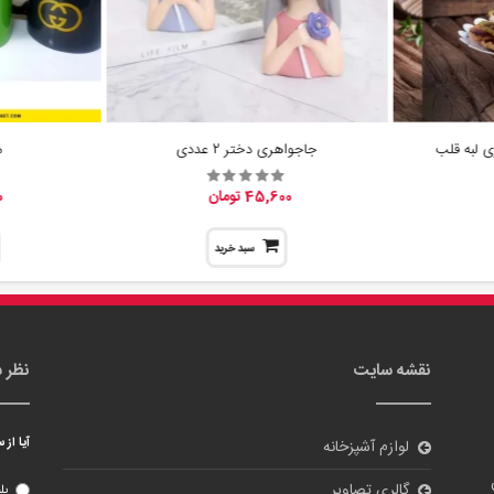
جاجواهری دختر 2 عددی
م
45,600 تومان
0
سبد خرید
نقشه سایت
نظر 
آیا از
لوازم آشپزخانه
گالری تصاویر
بل