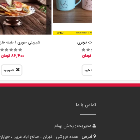
ماگ حیوانات فرفری
شیرینی خوری 1 طبقه فلزی لبه قلب
132,000 تومان
86,400 تومان
سبد خرید
ناموجود
تماس با ما
مدیریت :
پخش بهنام
آدرس :
عمده فروشی : تهران ، صالح اباد غربی ، خیابان