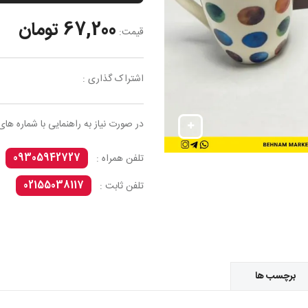
67,200 تومان
قیمت:
اشتراک گذاری :
در صورت نیاز به راهنمایی با شماره های
09305942727
تلفن همراه :
02155038117
تلفن ثابت :
برچسب ها