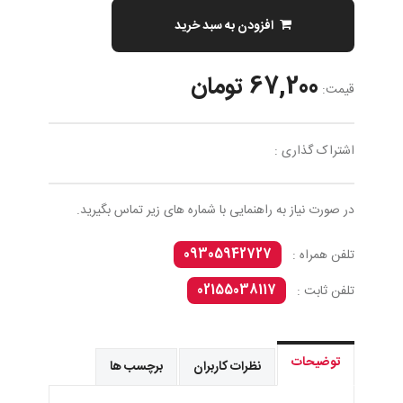
افزودن به سبد خرید
67,200 تومان
قیمت:
اشتراک گذاری :
در صورت نیاز به راهنمایی با شماره های زیر تماس بگیرید.
09305942727
تلفن همراه :
02155038117
تلفن ثابت :
توضیحات
نظرات کاربران
برچسب ها