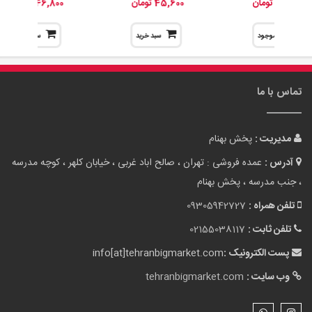
86,400 تومان
45,600 تومان
46,800 تومان
ناموجود
سبد خرید
سبد خرید
تماس با ما
مدیریت :
پخش بهنام
آدرس :
عمده فروشی : تهران ، صالح اباد غربی ، خیابان کلهر ، کوچه مدرسه
، جنب مدرسه ، پخش بهنام
تلفن همراه :
09305942727
تلفن ثابت :
02155038117
پست الکترونیک :
info[at]tehranbigmarket.com
وب سایت :
tehranbigmarket.com