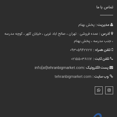
تماس با ما
مدیریت :
پخش بهنام
آدرس :
عمده فروشی : تهران ، صالح اباد غربی ، خیابان کلهر ، کوچه مدرسه
، جنب مدرسه ، پخش بهنام
تلفن همراه :
09305942727
تلفن ثابت :
02155038117
پست الکترونیک :
info[at]tehranbigmarket.com
وب سایت :
tehranbigmarket.com