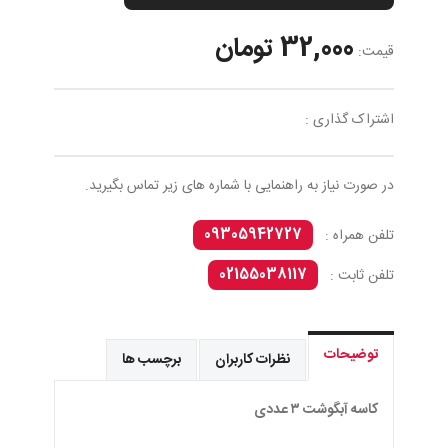
32,000 تومان
قیمت:
اشتراک گذاری :
در صورت نیاز به راهنمایی با شماره های زیر تماس بگیرید.
09305942727
تلفن همراه :
02155038117
تلفن ثابت :
توضیحات
نظرات کاربران
برچسب ها
كاسه آبگوشت ٣ عددى