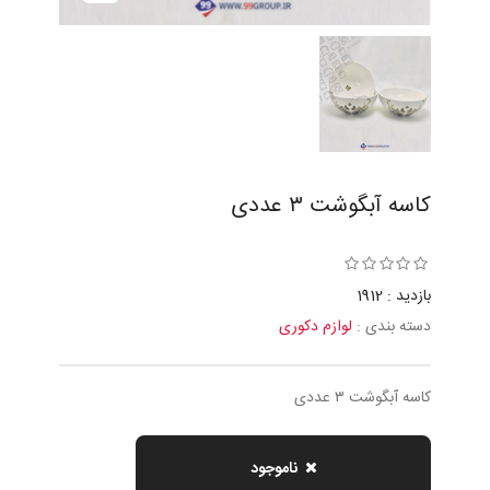
كاسه آبگوشت ٣ عددى
بازدید : 1912
دسته بندی :
لوازم دکوری
كاسه آبگوشت ٣ عددى
ناموجود