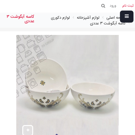
ثبت نام
ورود
كاسه آبگوشت ٣
صفحه اصلی
لوازم آشپزخانه
لوازم دکوری
عددى
كاسه آبگوشت ٣ عددى