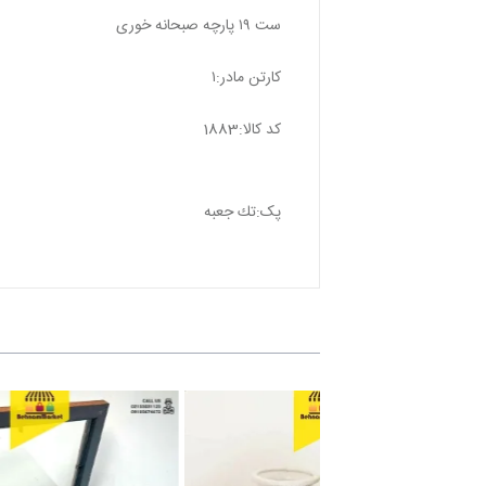
ست ١٩ پارچه صبحانه خورى
کارتن مادر:١
كد كالا:1883
پک:تك جعبه