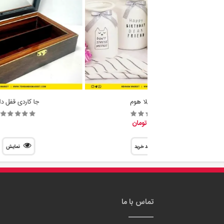
گلدان ایلا هوم
جا کاردی قفل دا
88,700 تومان
سبد خرید
نمایش
تماس با ما