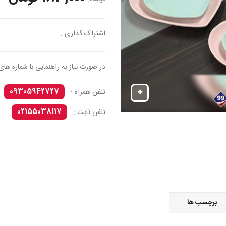
اشتراک گذاری :
در صورت نیاز به راهنمایی با شماره های
09305942727
تلفن همراه :
02155038117
تلفن ثابت :
برچسب ها