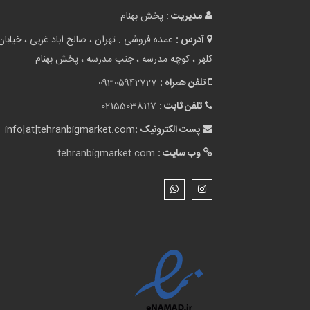
مدیریت :
پخش بهنام
آدرس :
عمده فروشی : تهران ، صالح اباد غربی ، خیابان
کلهر ، کوچه مدرسه ، جنب مدرسه ، پخش بهنام
تلفن همراه :
09305942727
تلفن ثابت :
02155038117
پست الکترونیک :
info[at]tehranbigmarket.com
وب سایت :
tehranbigmarket.com