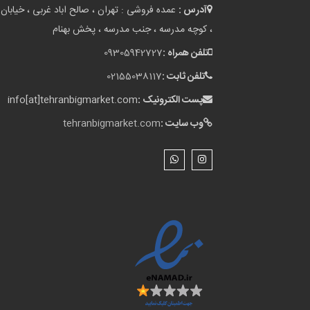
آدرس :
عمده فروشی : تهران ، صالح اباد غربی ، خیابان 
، کوچه مدرسه ، جنب مدرسه ، پخش بهنام
تلفن همراه :
09305942727
تلفن ثابت :
02155038117
پست الکترونیک :
info[at]tehranbigmarket.com
وب سایت :
tehranbigmarket.com