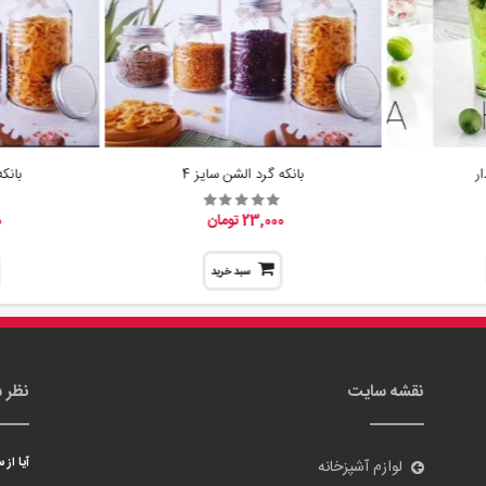
ر
بانکه گرد الشن سایز 4
بانک
23,000 تومان
0
سبد خرید
نقشه سایت
نظر 
آیا از
لوازم آشپزخانه