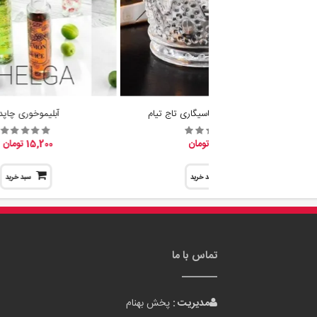
جا شمع وارمر و جاسیگاری تاج تیام
آبلیموخوری چاپدا
19,600 تومان
15,200 تومان
سبد خرید
سبد خرید
تماس با ما
مدیریت :
پخش بهنام