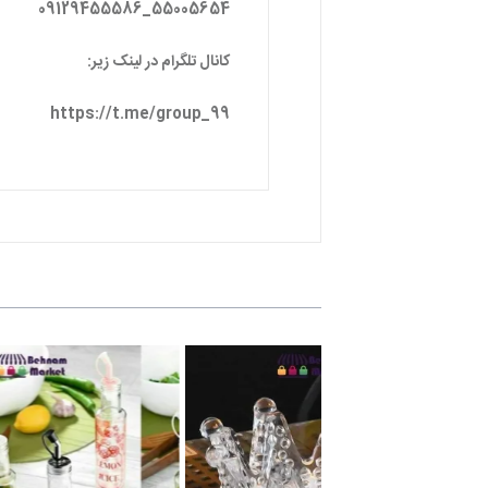
55005654_09129455586
کانال تلگرام در لینک زیر:
https://t.me/group_99