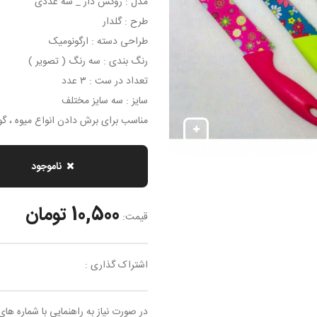
مدل : روکش دار _ سه عددی
طرح : گلدار
طراحی دسته : ارگونومیک
رنگ بندی : سه رنگ ( تصویر )
تعداد در ست : ۳ عدد
سایز : سه سایز مختلف
مناسب برای برش دادن انواع میوه ، 
ناموجود
10,500 تومان
قیمت:
اشتراک گذاری :
در صورت نیاز به راهنمایی با شماره های