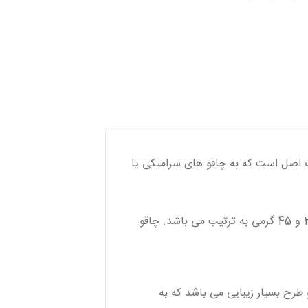
گ اصل است که به چاقو های سرامیکی یا
این ست چاقو شامل 3 عدد چاقو به رنگ های صورتی، سبز و زرد به ابعاد 19، 22 و 24 سانتی متر و وزن 31، 36 و 45 گرمی به ترتیب می باشد. چاقو
 طرح بسیار زیبایی می باشد که به