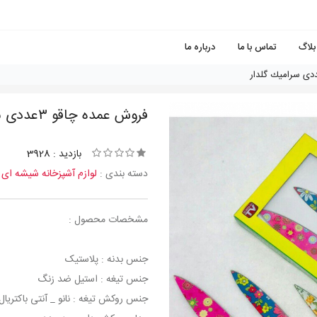
بلاگ
تماس با ما
درباره ما
فروش عمده چاقو ٣عددی سراميك گلدار
بازدید : 3928
دسته بندی :
لوازم آشپزخانه شیشه ای
مشخصات محصول :
جنس بدنه : پلاستیک
جنس تیغه : استیل ضد زنگ
جنس روکش تیغه : نانو _ آنتی باکتریال