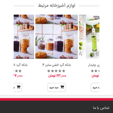
آبلیموخوری چاپدار
بانکه گرد الشن سایز 4
بانکه گرد الشن سایز 3
15,200 تومان
23,000 تومان
24,000 تومان
سبد خرید
سبد خرید
سبد خرید
تماس با ما
مدیریت :
پخش بهنام
آدرس :
عمده فروشی : تهران ، صالح اباد غربی ، خیابان کلهر ، کوچه مدرسه
، جنب مدرسه ، پخش بهنام
تلفن همراه :
09305942727
تلفن ثابت :
02155038117