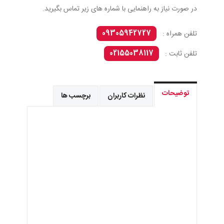
در صورت نیاز به راهنمایی با شماره های زیر تماس بگیرید.
09305942727
تلفن همراه :
02155038117
تلفن ثابت :
توضیحات
نظرات کاربران
برچسب ها
فروش نمک فقط به صورت عمده
تک فروشی نداریم.