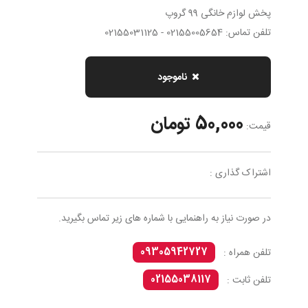
پخش لوازم خانگی 99 گروپ
تلفن تماس: 02155005654 - 02155031125
ناموجود
50,000 تومان
قیمت:
اشتراک گذاری :
در صورت نیاز به راهنمایی با شماره های زیر تماس بگیرید.
09305942727
تلفن همراه :
02155038117
تلفن ثابت :