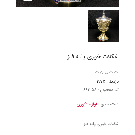
شكلات خوری پايه فلز
بازدید : 1975
کد محصول : ٥٨-٦٦٤
دسته بندی :
لوازم دکوری
شكلات خوری پايه فلز