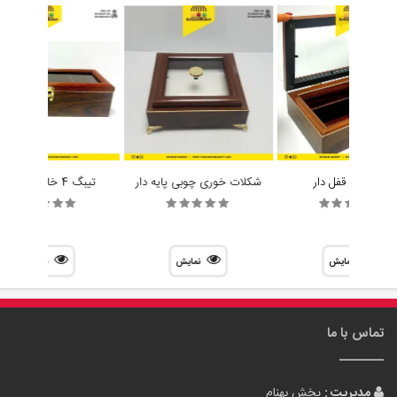
جا کاردی قفل دار
شکلات خوری چوبی پایه دار
تیبگ 4 خانه مستطیل
نمایش
نمایش
نمایش
تماس با ما
مدیریت :
پخش بهنام
آدرس :
عمده فروشی : تهران ، صالح اباد غربی ، خیابان کلهر ، کوچه مدرسه
، جنب مدرسه ، پخش بهنام
تلفن همراه :
09305942727
تلفن ثابت :
02155038117
پست الکترونیک :
info[at]tehranbigmarket.com