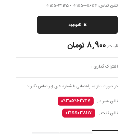
تلفن تماس: 02155005654 - 02155031125
ناموجود
8,900 تومان
قیمت:
اشتراک گذاری :
در صورت نیاز به راهنمایی با شماره های زیر تماس بگیرید.
09305942727
تلفن همراه :
02155038117
تلفن ثابت :