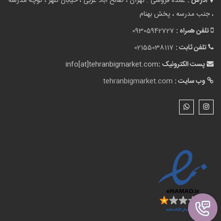
آدرس :
عمده فروشی : تهران ، صالح اباد غربی ، خیابان کلهر ، کوچه مدرسه
، جنب مدرسه ، پخش بهنام
تلفن همراه :
09305942727
تلفن ثابت :
02155038117
پست الکترونیک :
info[at]tehranbigmarket.com
وب سایت :
tehranbigmarket.com