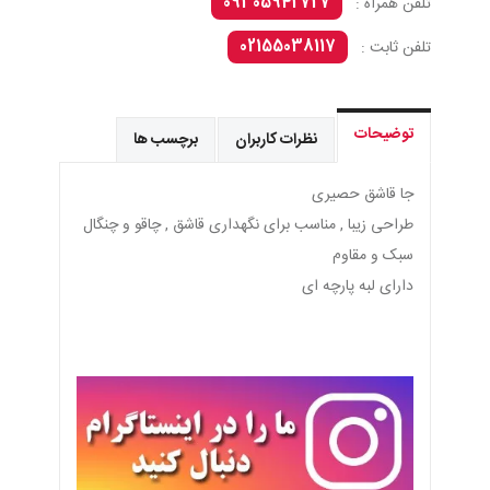
09305942727
تلفن همراه :
02155038117
تلفن ثابت :
توضیحات
نظرات کاربران
برچسب ها
جا قاشق حصیری
طراحی زیبا , مناسب برای نگهداری قاشق , چاقو و چنگال
سبک و مقاوم
دارای لبه پارچه ای