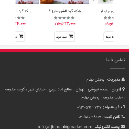
آبلیموخوری چاپدار
بانکه گرد الشن سایز 4
بانکه گرد الشن سایز 3
15,200 تومان
23,000 تومان
24,000 تومان
سبد خرید
سبد خرید
سبد خرید
تماس با ما
مدیریت :
پخش بهنام
آدرس :
عمده فروشی : تهران ، صالح اباد غربی ، خیابان کلهر ، کوچه مدرسه
، جنب مدرسه ، پخش بهنام
تلفن همراه :
09305942727
تلفن ثابت :
02155038117
پست الکترونیک :
info[at]tehranbigmarket.com