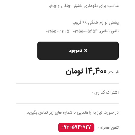
مناسب برای نگهداری قاشق , چنگال و چاقو
پخش لوازم خانگی 99 گروپ
تلفن تماس: 02155005654 - 02155031125
ناموجود
14,400 تومان
قیمت:
اشتراک گذاری :
در صورت نیاز به راهنمایی با شماره های زیر تماس بگیرید.
09305942727
تلفن همراه :