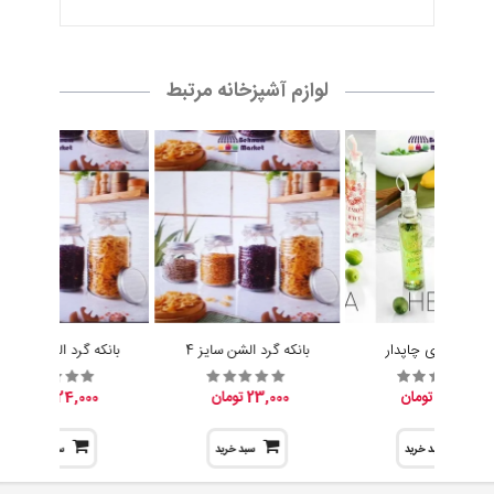
15,200 تومان
23,000 تومان
24,000 تومان
سبد خرید
سبد خرید
سبد خرید
تماس با ما
مدیریت :
پخش بهنام
آدرس :
عمده فروشی : تهران ، صالح اباد غربی ، خیابان کلهر ، کوچه مدرسه
، جنب مدرسه ، پخش بهنام
تلفن همراه :
09305942727
تلفن ثابت :
02155038117
پست الکترونیک :
info[at]tehranbigmarket.com
وب سایت :
tehranbigmarket.com