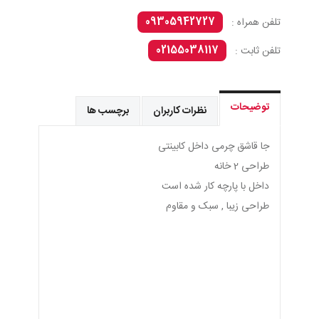
09305942727
تلفن همراه :
02155038117
تلفن ثابت :
توضیحات
نظرات کاربران
برچسب ها
جا قاشق چرمی داخل کابینتی
طراحی 2 خانه
داخل با پارچه کار شده است
طراحی زیبا , سبک و مقاوم