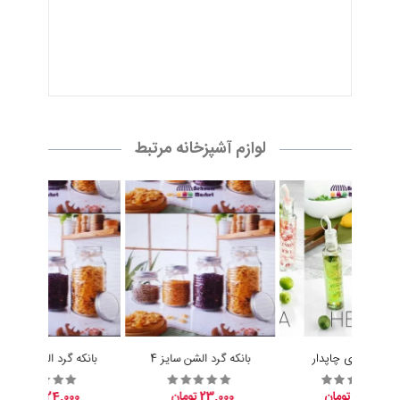
آبلیموخوری چاپدار
بانکه گرد الشن سایز 4
بانکه گرد الشن سایز 3
15,200 تومان
23,000 تومان
24,000 تومان
سبد خرید
سبد خرید
سبد خرید
تماس با ما
مدیریت :
پخش بهنام
آدرس :
عمده فروشی : تهران ، صالح اباد غربی ، خیابان کلهر ، کوچه مدرسه
، جنب مدرسه ، پخش بهنام
تلفن همراه :
09305942727
تلفن ثابت :
02155038117