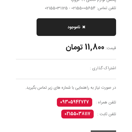
پخش لوازم خانگی 99 گروپ
تلفن تماس: 02155005654 - 02155031125
ناموجود
11,800 تومان
قیمت:
اشتراک گذاری :
در صورت نیاز به راهنمایی با شماره های زیر تماس بگیرید.
09305942727
تلفن همراه :
02155038117
تلفن ثابت :