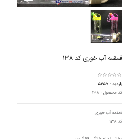
قمقمه آب خوری کد 138
بازدید : 5257
کد محصول : 138
قمقمه آب خوری
کد 138