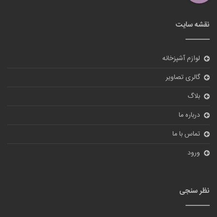
نظر سنجی
آیا از سایت ما راضی هستید؟
بله
خیر
ارسال
© 2018
tehranbigmarket.com
All Rights Reserved.
طراحی سایت فروشگاهی
و بهینه سازی سایت توسط
شرکت پیشگامان دامنه
فناوری