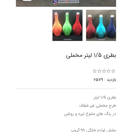
بطری ١/٥ ليتر مخملی
بازدید : 2579
بطری ١/٥ ليتر
طرح مخملی غیر شفاف
در رنگ های متنوع تیره و روشن
پخش لوازم خانگی 99 گروپ