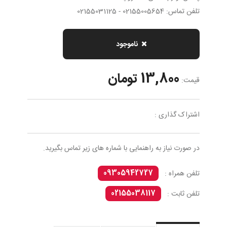
تلفن تماس: 02155005654 - 02155031125
ناموجود
13,800 تومان
قیمت:
اشتراک گذاری :
در صورت نیاز به راهنمایی با شماره های زیر تماس بگیرید.
09305942727
تلفن همراه :
02155038117
تلفن ثابت :