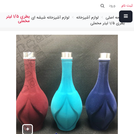
ثبت نام
ورود
بطری ١/٥ ليتر
صفحه اصلی
لوازم آشپزخانه
لوازم آشپزخانه شیشه ای
مخملی
بطری ١/٥ ليتر مخملی