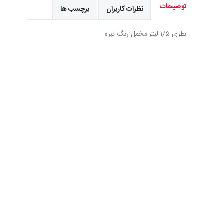
توضیحات
نظرات کاربران
برچسب ها
بطری ١/٥ ليتر مخمل رنگ تيره