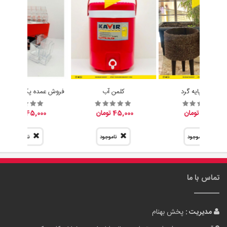
تماس با ما
مدیریت :
پخش بهنام
آدرس :
عمده فروشی : تهران ، صالح اباد غربی ، خیابان کلهر ، کوچه مدرسه
، جنب مدرسه ، پخش بهنام
تلفن همراه :
09305942727
تلفن ثابت :
02155038117
پست الکترونیک :
info[at]tehranbigmarket.com
وب سایت :
tehranbigmarket.com