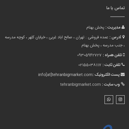
تماس با ما
مدیریت :
پخش بهنام
آدرس :
عمده فروشی : تهران ، صالح اباد غربی ، خیابان کلهر ، کوچه مدرسه
، جنب مدرسه ، پخش بهنام
تلفن همراه :
09305942727
تلفن ثابت :
02155038117
پست الکترونیک :
info[at]tehranbigmarket.com
وب سایت :
tehranbigmarket.com