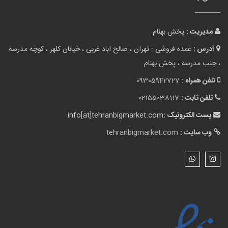
مدیریت :
پخش بهنام
آدرس :
عمده فروشی : تهران ، صالح اباد غربی ، خیابان کلهر ، کوچه مدرسه
، جنب مدرسه ، پخش بهنام
تلفن همراه :
09305942727
تلفن ثابت :
02155038117
پست الکترونیک :
info[at]tehranbigmarket.com
وب سایت :
tehranbigmarket.com