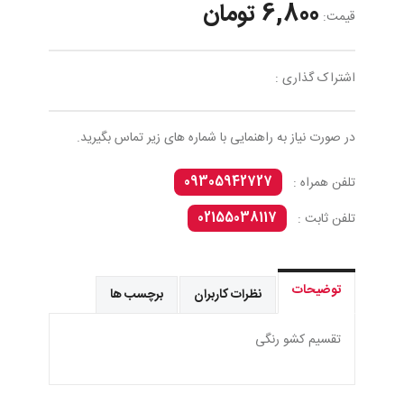
6,800 تومان
قیمت:
اشتراک گذاری :
در صورت نیاز به راهنمایی با شماره های زیر تماس بگیرید.
09305942727
تلفن همراه :
02155038117
تلفن ثابت :
توضیحات
نظرات کاربران
برچسب ها
تقسيم كشو رنگى