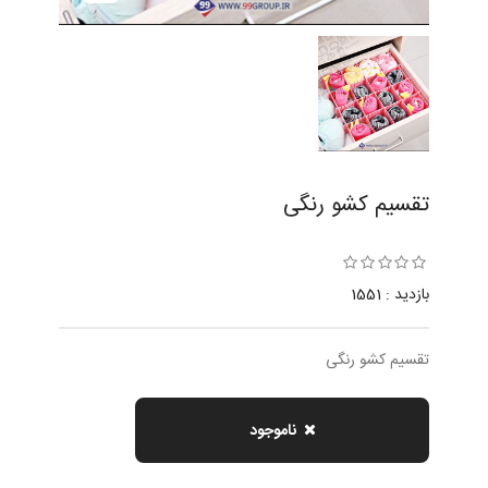
تقسيم كشو رنگى
بازدید : 1551
تقسيم كشو رنگى
ناموجود