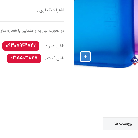
اشتراک گذاری :
در صورت نیاز به راهنمایی با شماره های
09305942727
تلفن همراه :
02155038117
تلفن ثابت :
برچسب ها