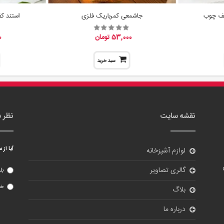
 کف چوب
جاشمعی کمرباریک فلزی
استند کف
53,000 تومان
0
سبد خرید
نقشه سایت
نظر 
آیا از
لوازم آشپزخانه
گالری تصاویر
بل
خی
بلاگ
درباره ما