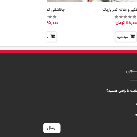
گیر و ملاقه کمر باریک
جاقاشقی کمرباریک والریا
58,00 تومان
45,000 تومان
سبد خرید
سبد خرید
سنجی
 سایت ما راضی هستید؟
ه
ر
ارسال