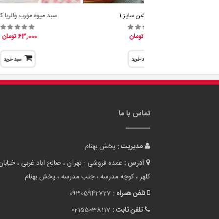
بانکه گرد الشن سایز 1
سبد میوه مورب والریا
25,000 تومان
63,000 تومان
سبد خرید
سبد خرید
تماس با ما
مدیریت :
پخش بهنام
آدرس :
عمده فروشی : تهران ، صالح اباد غربی ، خیابان
کلهر ، کوچه مدرسه ، جنب مدرسه ، پخش بهنام
تلفن همراه :
09305942727
تلفن ثابت :
02155038117